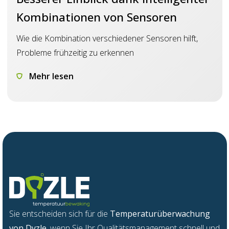
Kombinationen von Sensoren
Wie die Kombination verschiedener Sensoren hilft,
Probleme frühzeitig zu erkennen
Mehr lesen
Sie
entsch
e
iden
s
ich für die
Temperatur
ü
be
r
wac
h
ung
v
on
Dyzle
,
w
enn
Sie Ihr Qua
l
itätsm
a
nage
m
ent sch
n
ell und