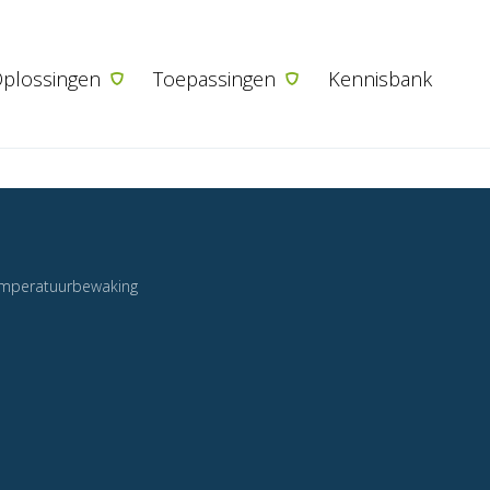
Ga naar de inhoud
plossingen
Toepassingen
Kennisbank
mperatuurbewaking