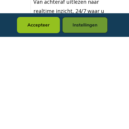
Van achteraf uitlezen naar
realtime inzicht, 24/7 waar u
ook bent.
Accepteer
Instellingen
Wat vraagt GMP-Z van uw
temperatuurbewaking?
Een EMS dat zich aanpast aan
uw ziekenhuis
Waarom steeds meer
ziekenhuizen kiezen voor Dyzle
Geschreven door
Danny Holthaus