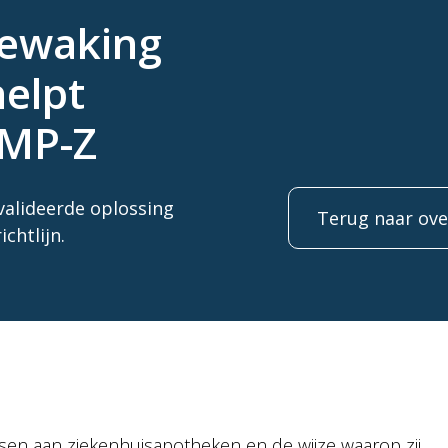
ewaking
helpt
GMP-Z
alideerde oplossing
Terug naar ove
chtlijn.
 eisen aan ziekenhuisapotheken en de wijze waarop zij