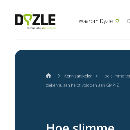
Waarom Dyzle
O
Kennisartikelen
Hoe slimme te
ziekenhuizen helpt voldoen aan GMP-Z
Hoe slimme