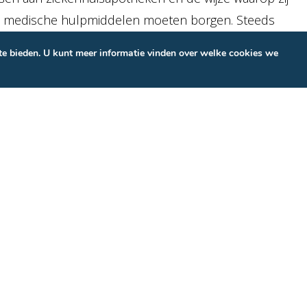
en medische hulpmiddelen moeten borgen. Steeds
n toekomstbestendige manier om hieraan te
te bieden. U kunt meer informatie vinden over welke cookies we
onderdelen daarbij is de temperatuurbewaking van
che hulpmiddelen.
en naar realtime inzicht,
nt.
er vaak neerkwam op handmatige metingen of het
egenwoordig realtime monitoring de norm. Niet alleen
al omdat dit nodig is voor aantoonbare borging,
Steeds meer instellingen stappen daarom over op een