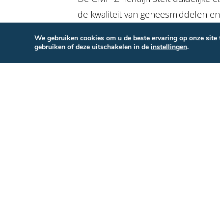
de kwaliteit van geneesmiddelen 
meer ziekenhuizen zoeken naar ee
We gebruiken cookies om u de beste ervaring op onze site 
voldoen. Eén van de belangrijkste 
gebruiken of deze uitschakelen in de
instellingen
.
geneesmiddelen, vaccins en medis
Van achteraf uitlez
24/7 waar u ook be
Waar
temperatuurbewaking
vroeg
achteraf uitlezen van loggers, is t
omdat dat praktischer is, maar voor
zoals de
GMP-Z
dat voorschrijft. 