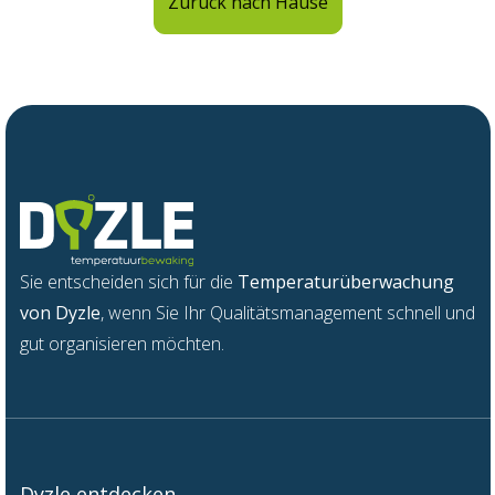
Zurück nach Hause
Sie
entsch
e
iden
s
ich für die
Temperatur
ü
be
r
wac
h
ung
v
on
Dyzle
,
w
enn
Sie Ihr Qua
l
itätsm
a
nage
m
ent sch
n
ell und
gu
t
organisieren möchten.
Dyzle entdecken