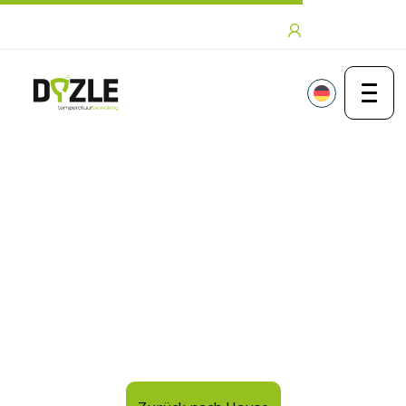
Zum Inhalt springen
Anmeldung
Vielen Dank für Ihre Bewerbung
Vielen Dank für Ihre
Bewerbung!
Wir werden Sie so schnell wie möglich
kontaktieren