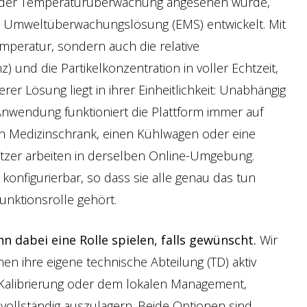
m der Temperaturüberwachung angesehen wurde,
en Umweltüberwachungslösung (EMS) entwickelt. Mit
emperatur, sondern auch die relative
z) und die Partikelkonzentration in voller Echtzeit,
erer Lösung liegt in ihrer Einheitlichkeit: Unabhängig
nwendung funktioniert die Plattform immer auf
en Medizinschrank, einen Kühlwagen oder eine
tzer arbeiten in derselben Online-Umgebung.
 konfigurierbar, so dass sie alle genau das tun
unktionsrolle gehört.
n dabei eine Rolle spielen, falls gewünscht.
Wir
onen ihre eigene technische Abteilung (TD) aktiv
r Kalibrierung oder dem lokalen Management,
vollständig auszulagern. Beide Optionen sind