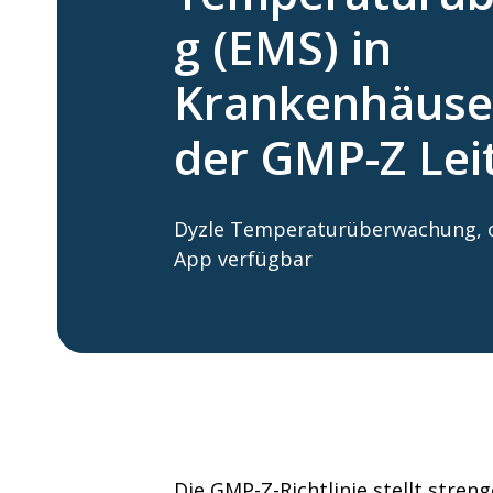
g (EMS) in
Krankenhäuse
der GMP-Z Lei
Dyzle Temperaturüberwachung, o
App verfügbar
Die GMP-Z-Richtlinie stellt stren