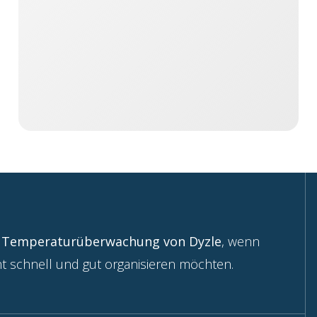
Temperatur
ü
be
r
wac
h
ung
v
on
Dyzle
,
w
enn
t sch
n
ell und gu
t
organisieren möchten.