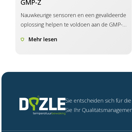
GMP-Z
Nauwkeurige sensoren en een gevalideerde
oplossing helpen te voldoen aan de GMP-Z
richtlijn.
Mehr lesen
Sie
entsch
e
iden
s
ich für die
Sie Ihr Qua
l
itätsm
a
nage
m
en