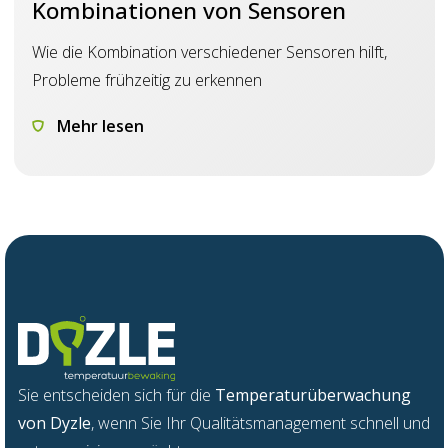
Kombinationen von Sensoren
Wie die Kombination verschiedener Sensoren hilft,
Probleme frühzeitig zu erkennen
Mehr lesen
Sie
entsch
e
iden
s
ich für die
Temperatur
ü
be
r
wac
h
ung
v
on
Dyzle
,
w
enn
Sie Ihr Qua
l
itätsm
a
nage
m
ent sch
n
ell und