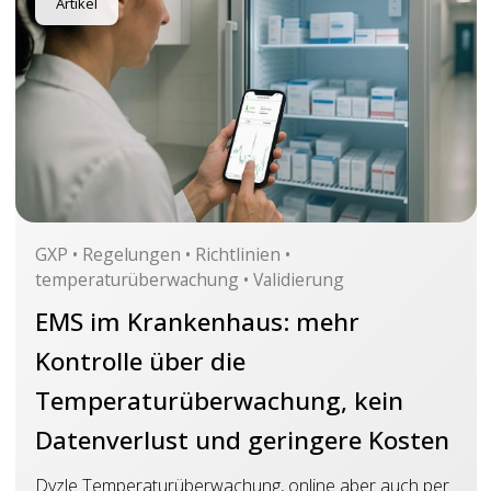
Artikel
Bedeutung der Kalibrierung, ihre Häufigkeit und wie
Dyzle Sie bei diesem Prozess unterstützen kann
GXP • Regelungen • Richtlinien •
temperaturüberwachung • Validierung
EMS im Krankenhaus: mehr
Kontrolle über die
Temperaturüberwachung, kein
Datenverlust und geringere Kosten
Dyzle Temperaturüberwachung, online aber auch per