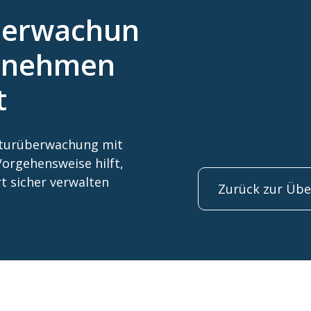
berwachun
ernehmen
t
aturüberwachung mit
Vorgehensweise hilft,
t sicher verwalten
Zurück zur Übe