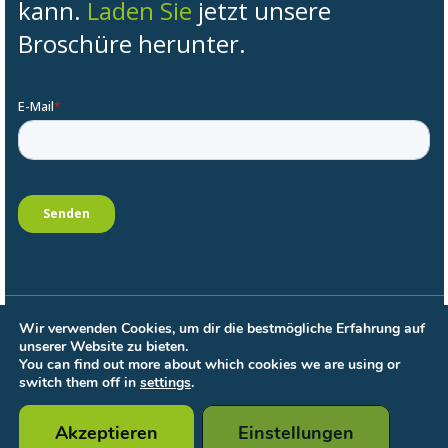
kann.
Laden Sie
jetzt unsere
Broschüre herunter.
Wir verwenden Cookies, um dir die bestmögliche Erfahrung auf
Allgemeine Bedingungen
unserer Website zu bieten.
Datenschutzbestimmungen
You can find out more about which cookies we are using or
Bedingungen für die Verarbeitung
switch them off in
settings
.
Cookie-Einstellungen
Akzeptieren
Einstellungen
© 2026 Dyzle. Alle Rechte vorbehalten