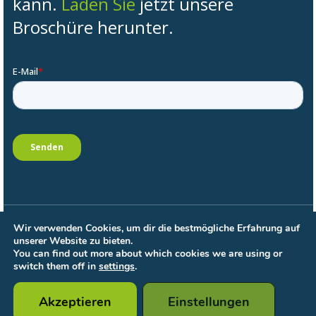
kann.
Laden Sie
jetzt unsere
Broschüre herunter.
Wir verwenden Cookies, um dir die bestmögliche Erfahrung auf
Allgemeine Bedingungen
unserer Website zu bieten.
Datenschutzbestimmungen
You can find out more about which cookies we are using or
Bedingungen für die Verarbeitung
switch them off in
settings
.
Cookie-Einstellungen
Akzeptieren
Einstellungen
© 2026 Dyzle. Alle Rechte vorbehalten