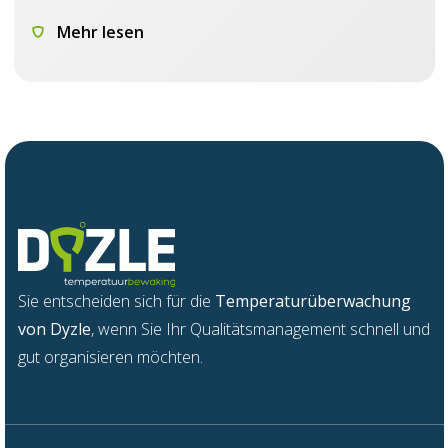
Mehr lesen
Sie
entsch
e
iden
s
ich für die
Temperatur
ü
be
r
wac
h
ung
v
on
Dyzle
,
w
enn
Sie Ihr Qua
l
itätsm
a
nage
m
ent sch
n
ell und
gu
t
organisieren möchten.