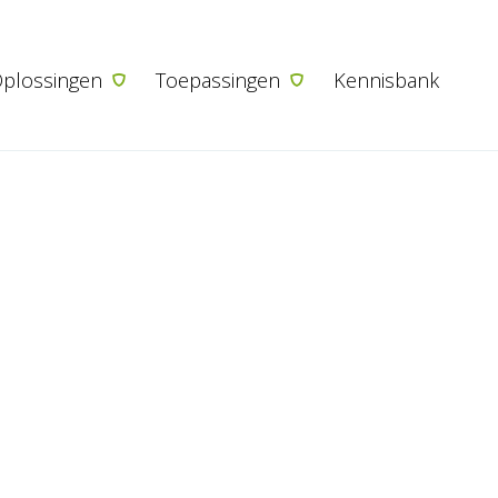
Ga naar de inhoud
plossingen
Toepassingen
Kennisbank
⭐⭐⭐⭐⭐ 1200 bedrijven gingen u voor
Betrouwbare
ratuur­bewak