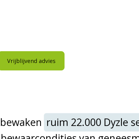
wkeurige map
elpen? Kies voor vrijblijvend advies of download 
Vrijblijvend advies
Download brochure
d bewaken
ruim 22.000 Dyzle 
e bewaarcondities van genees