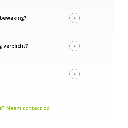
rbewaking?
+
 verplicht?
+
+
et? Neem contact op