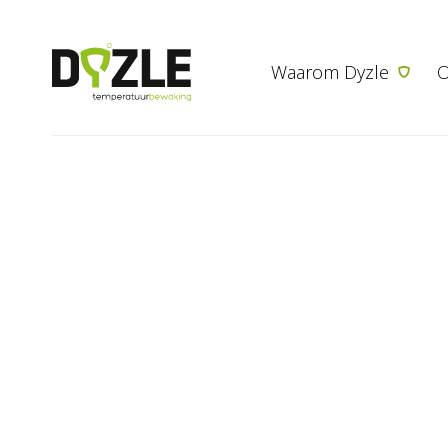
Waarom Dyzle
O
tempe