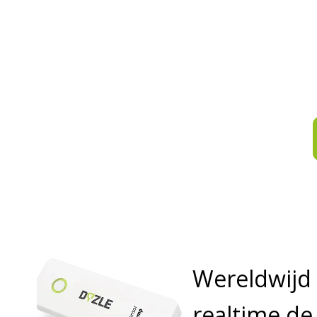
nau
Mogen wij u h
Wereldwij
realtime d