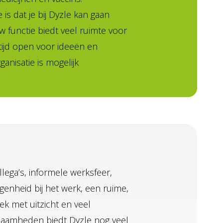
 is dat je bij Dyzle kan gaan
uw functie biedt veel ruimte voor
ltijd open voor ideeën en
anisatie is mogelijk
lega’s, informele werksfeer,
genheid bij het werk, een ruime,
k met uitzicht en veel
kzaamheden biedt Dyzle nog veel