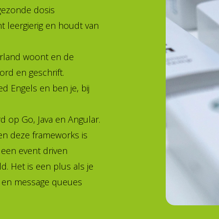
 gezonde dosis
t leergierig en houdt van
derland woont en de
rd en geschrift.
ed Engels en ben je, bij
d op Go, Java en Angular.
en deze frameworks is
t een event driven
d. Het is een plus als je
L en message queues