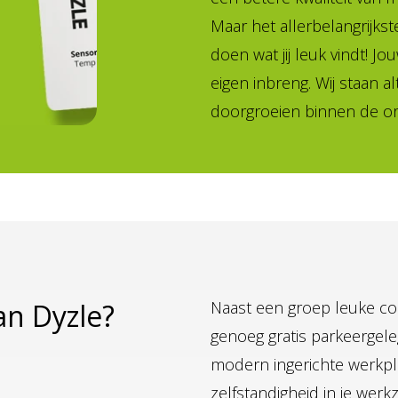
Maar het allerbelangrijkste
doen wat jij leuk vindt! Jo
eigen inbreng. Wij staan a
doorgroeien binnen de org
an Dyzle?
Naast een groep leuke col
genoeg gratis parkeergele
modern ingerichte werkple
zelfstandigheid in je wer