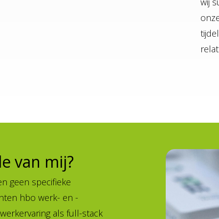
wij 
onze
tijd
rela
e van mij?
en geen specifieke
hten hbo werk- en -
werkervaring als full-stack