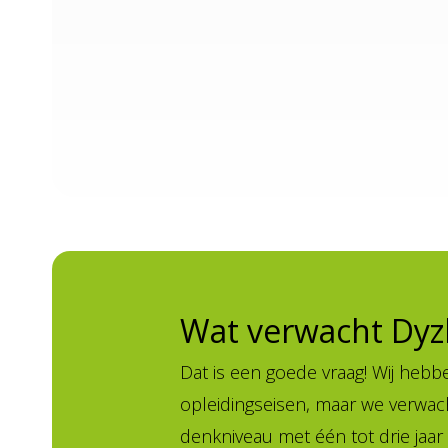
Wat verwacht Dyzl
Dat is een goede vraag! Wij hebb
opleidingseisen, maar we verwac
denkniveau met één tot drie jaar 