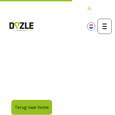
Ga naar de inhoud
Inloggen
404
Oeps, de pagina is niet
gevonden
De tempratuur is te hoog opgelopen
Terug naar home