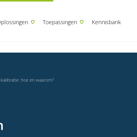
Ga naar de inhoud
plossingen
Toepassingen
Kennisbank
 kalibratie: hoe en waarom?
n